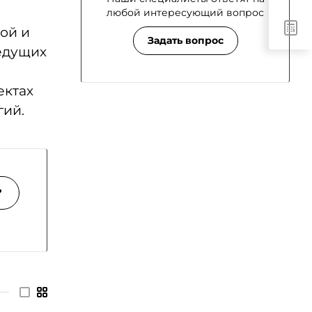
любой интересующий вопрос
ой и
Задать вопрос
ведущих
ектах
гий.
?
—