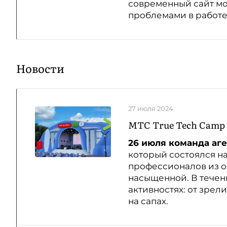
современный сайт мо
проблемами в работ
Новости
27 июля 2024
МТС True Tech Camp
26 июля команда аг
который состоялся н
профессионалов из об
насыщенной. В течен
активностях: от зре
на сапах.