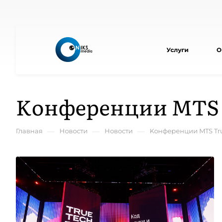
Услуги
О
Kонференции MTS T
—
—
—
Главная
Новости
Новости
Kонференции MTS Tru