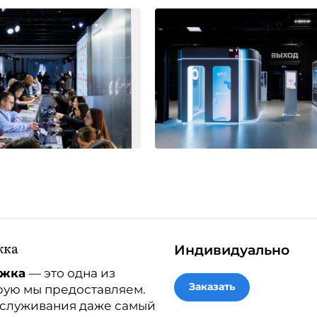
жка
Индивидуально
ржка
— это одна из
Заказать
орую мы предоставляем.
бслуживания даже самый