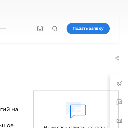
Подать заявку
гий на
льшое
Наши специалисты ответят на