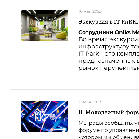
16 мая 2023
Экскурсия в IT PARK.
Сотрудники Oniks Me
Во время экскурсии
инфраструктуру те
IT Park – это комп
предназначенных д
рынок перспективн
12 мая 2023
lll Молодежный фор
Мы рады сообщить, ч
форуме по управлени
котором мы обменива