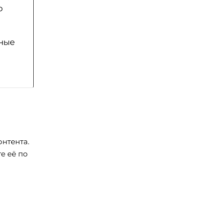
о
ьные
нтента.
е её по