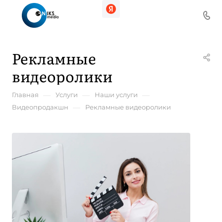
Рекламные
видеоролики
—
—
—
Главная
Услуги
Наши услуги
—
Видеопродакшн
Рекламные видеоролики