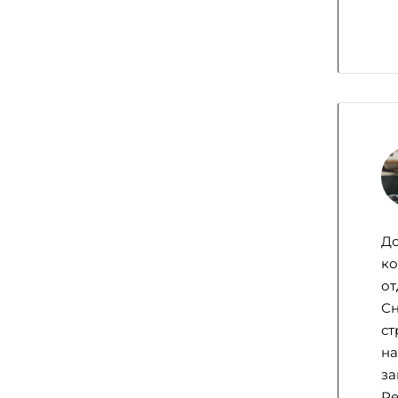
До
ко
от
Сн
ст
на
за
Ре