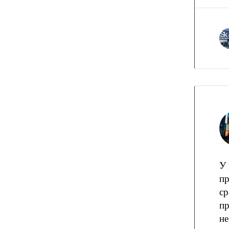
У 
пр
ср
пр
не