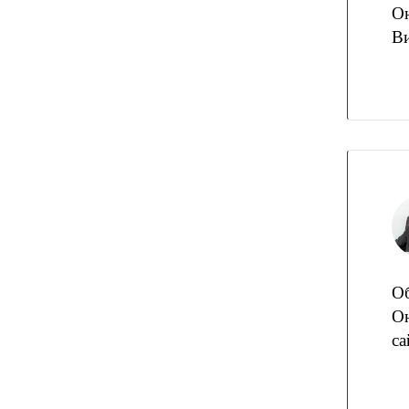
Он
Ви
О
О
са