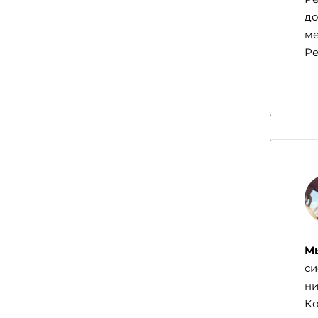
до
ме
Ре
Мы
си
ни
Ко