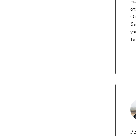
ма
от
От
бы
уз
Te
Ре