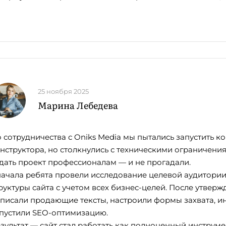
25 ноября 2025
Марина Лебедева
 сотрудничества с Oniks Media мы пытались запустить 
нструктора, но столкнулись с техническими ограничен
дать проект профессионалам — и не прогадали.
ачала ребята провели исследование целевой аудитории
руктуры сайта с учетом всех бизнес-целей. После утвер
писали продающие тексты, настроили формы захвата, и
пустили SEO-оптимизацию.
зультат — сайт стал работать как полноценный инструм