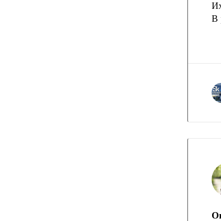
Их
В 
O