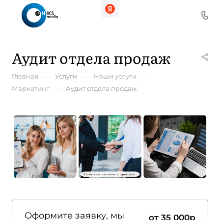
Аудит отдела продаж
—
—
—
Главная
Услуги
Наши услуги
—
Маркетинг
Аудит отдела продаж
Оформите заявку, мы
от 35 000
р