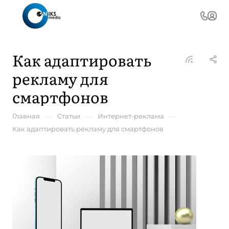
Как адаптировать
рекламу для
смартфонов
—
—
—
Главная
Статьи
Интернет-реклама
Как адаптировать рекламу для смартфонов
И
р
20
ию
202