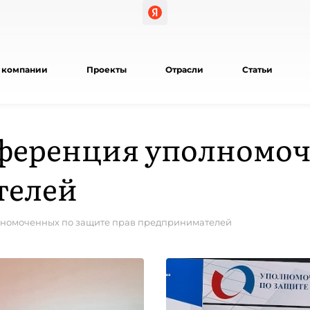
 компании
Проекты
Отрасли
Статьи
нференция уполномоч
телей
лномоченных по защите прав предпринимателей