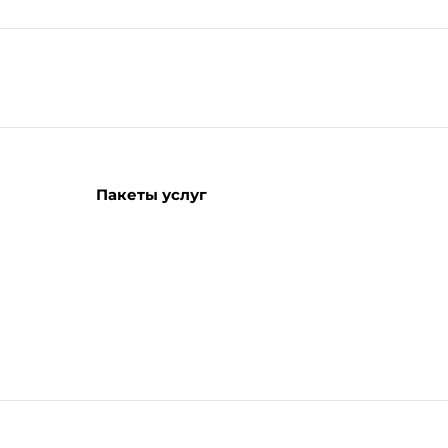
Пакеты услуг
Интернет-реклама
Маркетинг
Web разработка
Графический дизайн
Видеопродакшн